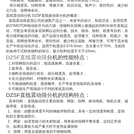
与摇板筛、电磁振动，旋振筛相比，本筛分机有如下特点：
筛分精度高、结构简单、维修方便、耗自目低、噪声小、密封性好、减少粉
尘污染、筛网寿命长。
直线震动筛分机 DZSF直线振动筛分机的概述：
直线震动筛是我公司的成熟产品之一，有多年的设计、制造历史；采用优秀
的STMOTOR电动机作为动力源；使物料在筛网上被抛起的同时向前作直线运
动，可配合单层或多层筛网以达到分极、脱水、除杂、除粉、检查等目的；具
有分级和输送的功能。该产品筛分精度高、处理量大、结构简单、耗能少、噪
音低、筛网使用寿命长、密封性好、极少粉尘溢散、维修方便、可用于流水线
生产中的自动化作业。适用于粒度在0.074-5mm、含水量小于70%、无粘性
的各种干式粉状物料的筛分。最大给料粒度不大于10mm。
DZSF直线震动筛
分机的性能特点：
1.对筛网部分的设计，能迅速换网，迅速张紧；
2.效率高、噪音低；
3.物料在筛面的行程长，筛分精度高、处理量大；
4.在分选的同时，对物料长距离输送；
5.可根据物料粒度、透筛概率、生产率改变筛面间距及倾角；
6.可根据生产现场设计不同的形状及结构。
DZSF直线震动筛分机的结构特点：
具体结构： 直线振动筛主要由筛箱、网架、筛网、振动电机、电机台座、减
振弹簧、支架组成。
1、筛箱：由数张厚度不同的钢板焊制而成，具有一定的强度和刚度，是筛
机的主要组成部分。
2、网架：由变形较小的木材制成，用来保持筛网平整张紧，达到正常筛
分。如果比重较大或产量大时可使用金属筛框
3、筛网：用复合国家标准的不锈钢筛网。